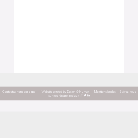
Contactez-nous
par e-mail
— Website created by
Design & Human
—
Mentions légales
— Suivez-nous
sur nos réseaux sociaux :